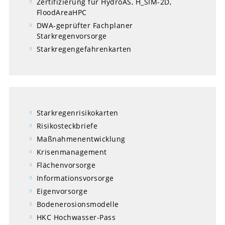
Zertifizierung für HydroAS, H_SIM-2D,
FloodAreaHPC
DWA-geprüfter Fachplaner
Starkregenvorsorge
Starkregengefahrenkarten
Starkregenrisikokarten
Risikosteckbriefe
Maßnahmenentwicklung
Krisenmanagement
Flächenvorsorge
Informationsvorsorge
Eigenvorsorge
Bodenerosionsmodelle
HKC Hochwasser-Pass