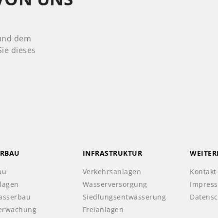
 und dem
ie dieses
RBAU
INFRASTRUKTUR
WEITER
au
Verkehrsanlagen
Kontakt
lagen
Wasserversorgung
Impres
asserbau
Siedlungsentwässerung
Datensc
erwachung
Freianlagen