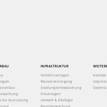
RBAU
INFRASTRUKTUR
WEITER
au
Verkehrsanlagen
Kontakt
lagen
Wasserversorgung
Impres
asserbau
Siedlungsentwässerung
Datensc
erwachung
Freianlagen
sche Ausrüstung
Umwelt & Ökologie
ssung
Bauüberwachung