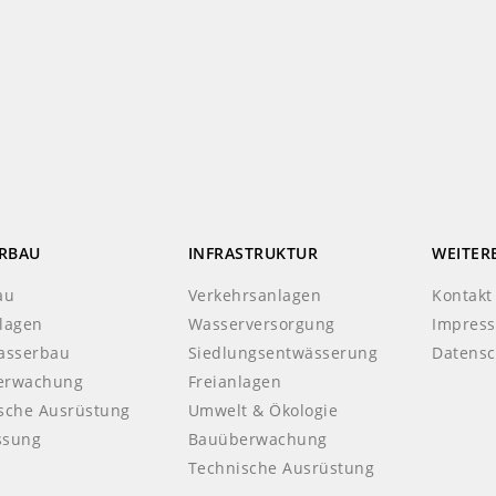
RBAU
INFRASTRUKTUR
WEITER
au
Verkehrsanlagen
Kontakt
lagen
Wasserversorgung
Impres
asserbau
Siedlungsentwässerung
Datensc
erwachung
Freianlagen
sche Ausrüstung
Umwelt & Ökologie
ssung
Bauüberwachung
Technische Ausrüstung