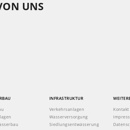
 VON UNS
RBAU
INFRASTRUKTUR
WEITER
au
Verkehrsanlagen
Kontakt
lagen
Wasserversorgung
Impres
asserbau
Siedlungsentwässerung
Datensc