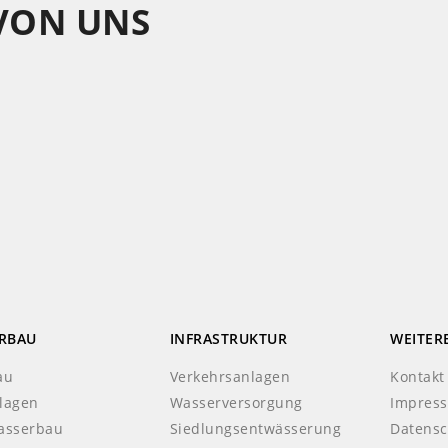
 VON UNS
RBAU
INFRASTRUKTUR
WEITER
au
Verkehrsanlagen
Kontakt
lagen
Wasserversorgung
Impres
asserbau
Siedlungsentwässerung
Datensc