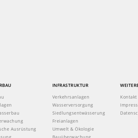
RBAU
INFRASTRUKTUR
WEITER
au
Verkehrsanlagen
Kontakt
lagen
Wasserversorgung
Impres
asserbau
Siedlungsentwässerung
Datensc
erwachung
Freianlagen
sche Ausrüstung
Umwelt & Ökologie
ssung
Bauüberwachung