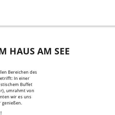
M HAUS AM SEE
llen Bereichen des
rifft: In einer
astischem Buffet
er), umrahmt von
nten wir es uns
r genießen.
!