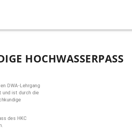
DIGE HOCHWASSERPASS
h den DWA-Lehrgang
und ist durch die
achkundige
pass des HKC
n.