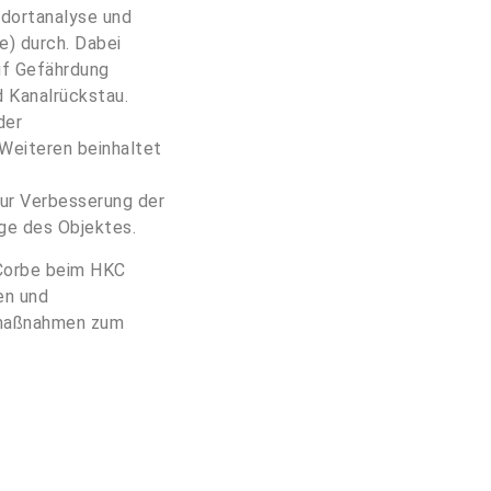
ndortanalyse und
) durch. Dabei
uf Gefährdung
 Kanalrückstau.
der
Weiteren beinhaltet
ur Verbesserung der
age des Objektes.
 Corbe beim HKC
en und
zmaßnahmen zum